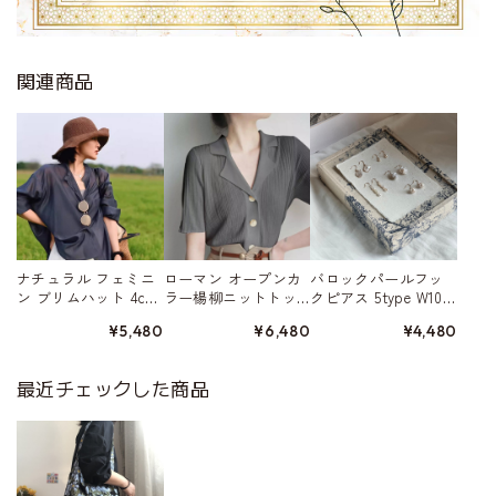
関連商品
ナチュラル フェミニ
ローマン オープンカ
バロックパールフッ
ン ブリムハット 4col
ラー楊柳ニットトッ
クピアス 5type W1032
or W10101
プ 3color A00314
6
¥5,480
¥6,480
¥4,480
最近チェックした商品