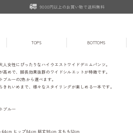
9000円以上のお買い物で送料無料
TOPS
BOTTOMS
大人女性にぴったりなハイウエストワイドデニムパンツ。
が高めで、脚長効果抜群のワイドシルエットが特徴です。
トブルーの2色から選べます。
らきれいめまで、様々なスタイリングが楽しめる一本です。
トブルー
64cm ヒップ84cm 総丈98cm 太もも52cm