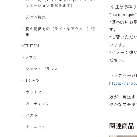
リエーションを含みます）
《 注意事項 
*harmon
デニム特集
*基本的にお
夏の羽織もの（ライトなアウター）特
す。
集
*ご覧いただ
います。
HOT ITEM
*イメージ違
トップス
ださい。
シャツ・ブラウス
トップページ
Tシャツ
https://shop
カットソー
万が一発送ま
カーディガン
やかなプチギ
ベスト
関連商品
チュニック