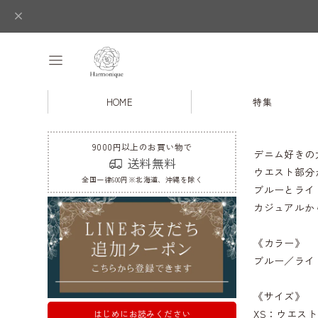
HOME
特集
9000円以上のお買い物で
デニム好きの
送料無料
ウエスト部分
全国一律600円※北海道、沖縄を除く
ブルーとライ
カジュアルか
《カラー》
ブルー／ライ
《サイズ》
XS：ウエスト-
はじめにお読みください