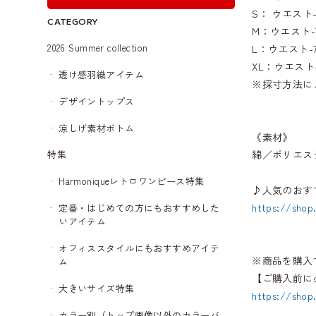
S： ウエスト-
CATEGORY
M：ウエスト-72
2026 Summer collection
L：ウエスト-7
XL：ウエスト-8
透け感羽織アイテム
※採寸方法に
デザイントップス
涼しげ素材ボトム
《素材》
綿／ポリエス
特集
Harmoniqueレトロワンピース特集
♪人気のおす
https://shop
定番・はじめての方にもおすすめした
いアイテム
オフィススタイルにもおすすめアイテ
※商品を購入
ム
【ご購入前に
大きいサイズ特集
https://shop
カラー別（トップ画像以外のカラーバ