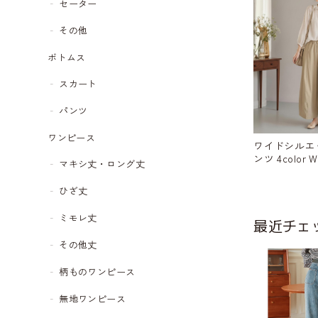
セーター
その他
ボトムス
スカート
パンツ
ワンピース
ワイドシルエ
ンツ 4color W
マキシ丈・ロング丈
ひざ丈
ミモレ丈
最近チェ
その他丈
柄ものワンピース
無地ワンピース