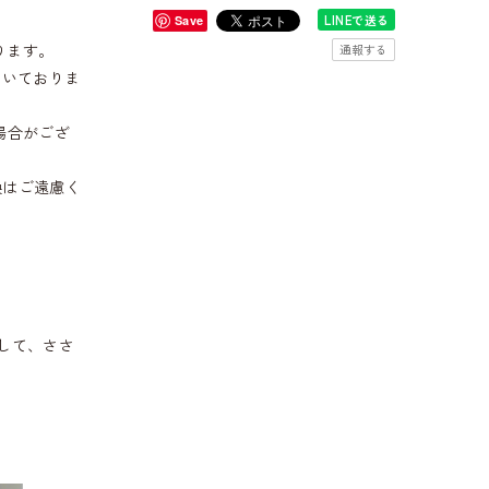
LINEで送る
Save
ります。
通報する
だいておりま
場合がござ
換はご遠慮く
して、ささ