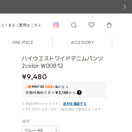
よくあるご質問はこちら
ONE-PIECE
ACCESSORY
ハイウエストワイドデニムパンツ
2color W00812
¥9,480
なら
¥3,160
手数料無料で
月々
から
※別途送料がかかります。
送料を確認する
※¥9,000以上のご注文で国内送料が無料になります。
種類