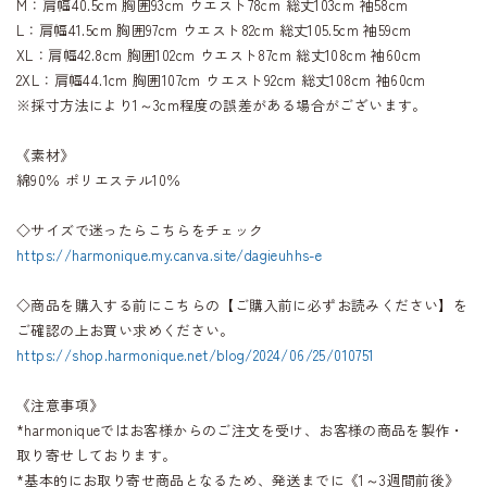
M：肩幅40.5cm 胸囲93cm ウエスト78cm 総丈103cm 袖58cm
L：肩幅41.5cm 胸囲97cm ウエスト82cm 総丈105.5cm 袖59cm
XL：肩幅42.8cm 胸囲102cm ウエスト87cm 総丈108cm 袖60cm
2XL：肩幅44.1cm 胸囲107cm ウエスト92cm 総丈108cm 袖60cm
※採寸方法により1～3cm程度の誤差がある場合がございます。
《素材》
綿90％ ポリエステル10％
◇サイズで迷ったらこちらをチェック
https://harmonique.my.canva.site/dagieuhhs-e
◇商品を購入する前にこちらの【ご購入前に必ずお読みください】を
ご確認の上お買い求めください。
https://shop.harmonique.net/blog/2024/06/25/010751
《注意事項》
*harmoniqueではお客様からのご注文を受け、お客様の商品を製作・
取り寄せしております。
*基本的にお取り寄せ商品となるため、発送までに《1～3週間前後》