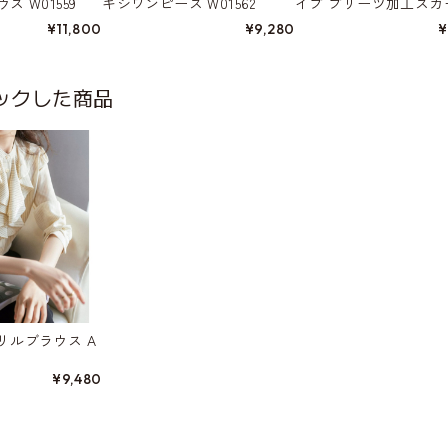
 W01559
キシワンピース W01562
イプ プリーツ加工スカ
W01552
¥11,800
¥9,280
¥
ックした商品
リルブラウス A
¥9,480