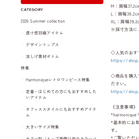
M：肩幅37.2c
CATEGORY
L：肩幅38.2c
2026 Summer collection
XL：肩幅39.2c
※採寸方法に
透け感羽織アイテム
デザイントップス
◇人気のおす
涼しげ素材ボトム
https://shop
特集
◇商品を購入
Harmoniqueレトロワンピース特集
ださい。
https://shop
定番・はじめての方にもおすすめした
いアイテム
《注意事項》
オフィススタイルにもおすすめアイテ
*harmon
ム
*基本的にお
大きいサイズ特集
す。
*ご覧いただ
カラー別（トップ画像以外のカラーバ