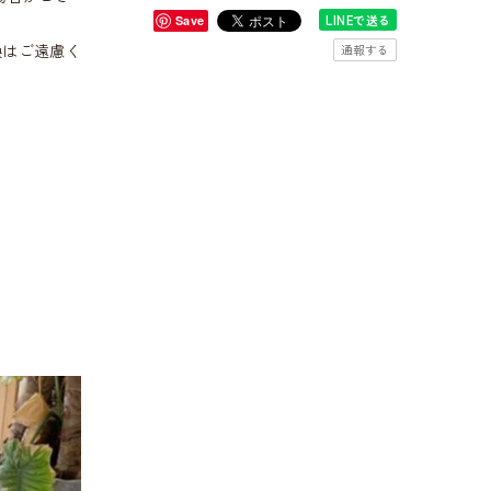
LINEで送る
Save
換はご遠慮く
通報する