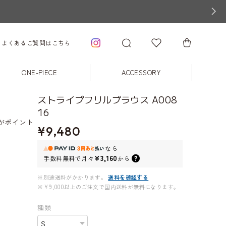
よくあるご質問はこちら
ONE-PIECE
ACCESSORY
ストライプフリルブラウス A008
16
がポイント
¥9,480
なら
¥3,160
手数料無料で
月々
から
※別途送料がかかります。
送料を確認する
※¥9,000以上のご注文で国内送料が無料になります。
種類