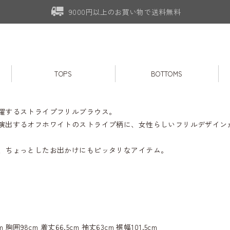
9000円以上のお買い物で送料無料
TOPS
BOTTOMS
躍するストライプフリルブラウス。
演出するオフホワイトのストライプ柄に、女性らしいフリルデザイン
、ちょっとしたお出かけにもピッタリなアイテム。
m 胸囲98cm 着丈66.5cm 袖丈63cm 裾幅101.5cm