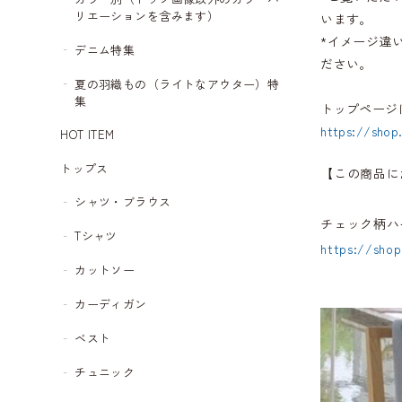
リエーションを含みます）
います。
*イメージ違
デニム特集
ださい。
夏の羽織もの（ライトなアウター）特
集
トップページ
https://shop
HOT ITEM
トップス
【この商品に
シャツ・ブラウス
チェック柄ハイ
Tシャツ
https://shop
カットソー
カーディガン
ベスト
チュニック