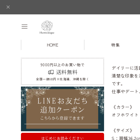
HOME
特集
9000円以上のお買い物で
デイリーに活
送料無料
清楚な印象を
全国一律600円※北海道、沖縄を除く
です。
仕事やデート
《カラー》
オフホワイト
《サイズ》
S：肩幅36.2c
はじめにお読みください