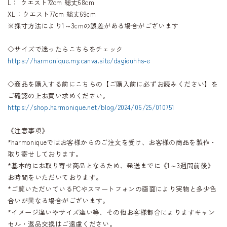
L： ウエスト72cm 総丈68cm
XL：ウエスト77cm 総丈69cm
※採寸方法により1～3cmの誤差がある場合がございます
◇サイズで迷ったらこちらをチェック
https://harmonique.my.canva.site/dagieuhhs-e
◇商品を購入する前にこちらの【ご購入前に必ずお読みください】を
ご確認の上お買い求めください。
https://shop.harmonique.net/blog/2024/06/25/010751
《注意事項》
*harmoniqueではお客様からのご注文を受け、お客様の商品を製作・
取り寄せしております。
*基本的にお取り寄せ商品となるため、発送までに《1～3週間前後》
お時間をいただいております。
*ご覧いただいているPCやスマートフォンの画面により実物と多少色
合いが異なる場合がございます。
*イメージ違いやサイズ違い等、その他お客様都合によりますキャン
セル・返品交換はご遠慮ください。