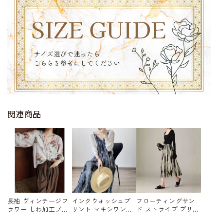
関連商品
長袖 ヴィンテージフ
インクウォッシュプ
フローティングサン
ラワー しわ加工ブラ
リント マキシワン
ド ストライプ プリー
ウス W01559
ピース W01562
ツ加工スカート W015