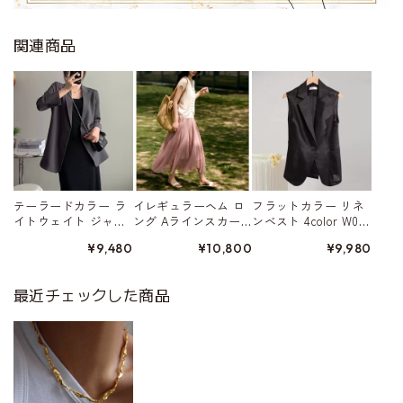
関連商品
テーラードカラー ラ
イレギュラーヘム ロ
フラットカラー リネ
イトウェイト ジャ
ング Aラインスカー
ンベスト 4color W015
ケット 4color W01568
ト 5color W01578
80
¥9,480
¥10,800
¥9,980
最近チェックした商品