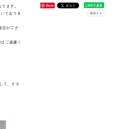
LINEで送る
おります。
Save
だいておりま
通報する
場合がござ
換はご遠慮く
して、ささ