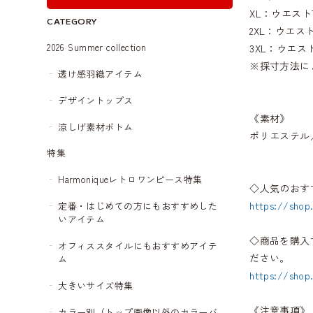
XL：ウエスト7
CATEGORY
2XL：ウエスト
2026 Summer collection
3XL：ウエスト
※採寸方法に
透け感羽織アイテム
デザイントップス
《素材》
涼しげ素材ボトム
ポリエステル
特集
Harmoniqueレトロワンピース特集
◇人気のおす
https://shop
定番・はじめての方にもおすすめした
いアイテム
◇商品を購入
オフィススタイルにもおすすめアイテ
ださい。
ム
https://shop
大きいサイズ特集
《注意事項》
カラー別（トップ画像以外のカラーバ