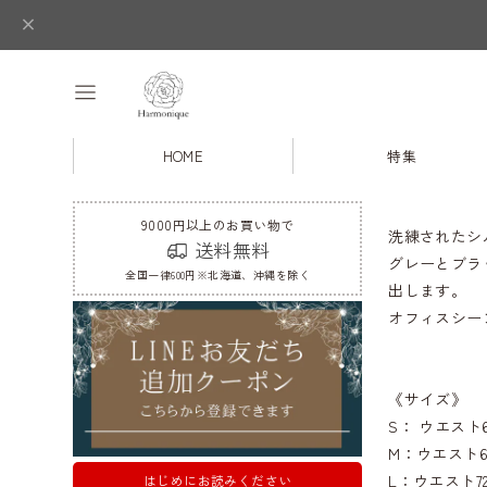
HOME
特集
9000円以上のお買い物で
洗練されたシ
送料無料
グレーとブラ
全国一律600円※北海道、沖縄を除く
出します。
オフィスシー
《サイズ》
S： ウエスト6
M：ウエスト68
L：ウエスト72
はじめにお読みください