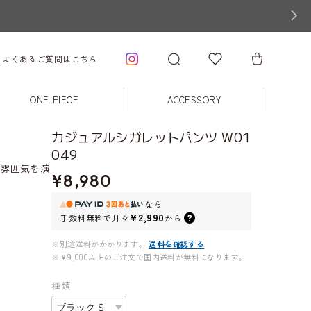
よくあるご質問はこちら
ONE-PIECE
ACCESSORY
カジュアルシガレットパンツ W01
049
た雰囲気を演
¥8,980
なら
¥2,990
手数料無料で
月々
から
※別途送料がかかります。
送料を確認する
※¥9,000以上のご注文で国内送料が無料になります。
種類