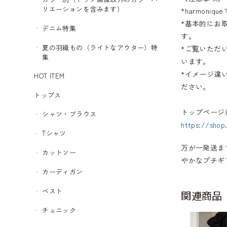
リエーションを含みます）
*harmon
*基本的にお
デニム特集
す。
夏の羽織もの（ライトなアウター）特
*ご覧いただ
集
います。
*イメージ違
HOT ITEM
ださい。
トップス
トップページ
シャツ・ブラウス
https://shop
Tシャツ
万が一発送ま
カットソー
やかなプチギ
カーディガン
ベスト
関連商品
チュニック