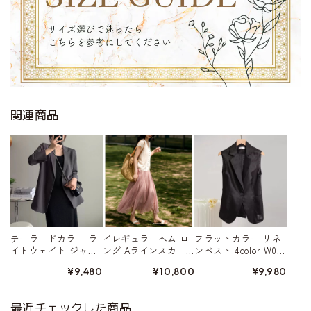
関連商品
テーラードカラー ラ
イレギュラーヘム ロ
フラットカラー リネ
イトウェイト ジャ
ング Aラインスカー
ンベスト 4color W015
ケット 4color W01568
ト 5color W01578
80
¥9,480
¥10,800
¥9,980
最近チェックした商品