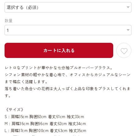
数量
カートに入れる
レトロなプリントが華やかな七分袖プルオーバーブラウス。
シフォン素材の軽やかな着心地で、オフィスからカジュアルなシーン
まで幅広く活躍します。
落ち着いた色合いの花柄は大人っぽく上品な印象をプラスしてくれま
す。
《サイズ》
S : 肩幅35cm 胸囲92cm 着丈61cm 袖丈33cm
M : 肩幅36cm 胸囲96cm 着丈62cm 袖丈34cm
L : 肩幅37cm 胸囲100cm 着丈63cm 袖丈35cm