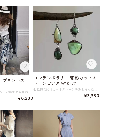
コンテンポラリー 変形カットス
ープリントス
トーンピアス W10472
個性的な変形カットストーンをあしらった、アシンメトリーデザインのピアス。 グリーン系の配色がエレガントな雰囲気を演出し、繊細な輝きが顔周りを華やかに引き立てます。 普段のコーディネートに彩りと洗練された印象をプラスし、耳元に確かな存在感をもたらします。 《サイズ》 横幅約10～16 縦幅約32 ※単位：mm 《素材》 合金、樹脂 ◇人気のおすすめアイテムをもっと見る https://shop.harmonique.net/categories/5911182 ◇商品を購入する前にこちらの【ご購入前に必ずお読みください】をご確認の上お買い求めください。 https://shop.harmonique.net/blog/2024/06/25/010751 《注意事項》 *harmoniqueではお客様からのご注文を受け、お客様の商品を製作・取り寄せしております。 *基本的にお取り寄せ商品となるため、発送までに《1～3週間前後》お時間をいただいております。 *ご覧いただいているPCやスマートフォンの画面により実物と多少色合いが異なる場合がございます。 *イメージ違いやサイズ違い等、その他お客様都合によりますキャンセル・返品交換はご遠慮ください。 トップページはこちら https://shop.harmonique.net/
美しく大胆なダークブルーの花が見る者の心を惹きつけてやまない、Aラインプリントスカート。 シンプルなトップスと合わせるだけでサマになる、存在感抜群の一枚です。 強い日差しに映えそうな、冒険心ある女性を演出します。 《サイズ》 M : ウエスト62-90cm スカート丈79cm L : ウエスト68-94cm スカート丈80cm ※採寸方法により1～3cmの誤差がある場合がございます ※モデル 身長162cm 体重47kg Mサイズ着用 参考体重 M 45～58kg L 58～70kg 《素材》 テンセル67%、ナイロン17%、リネン16% 裏地、ポケットあり ◇サイズで迷ったらこちらをチェック https://harmonique.my.canva.site/dagieuhhs-e ◇商品を購入する前にこちらの【ご購入前に必ずお読みください】をご確認の上お買い求めください。 https://shop.harmonique.net/blog/2024/06/25/010751 《注意事項》 *harmoniqueではお客様からのご注文を受け、お客様の商品を製作・取り寄せしております。 *基本的にお取り寄せ商品となるため、発送までに《1～3週間前後》お時間をいただいております。 *ご覧いただいているPCやスマートフォンの画面により実物と多少色合いが異なる場合がございます。 *イメージ違いやサイズ違い等、その他お客様都合によりますキャンセル・返品交換はご遠慮ください。 トップページはこちら https://shop.harmonique.net/
¥3,980
¥8,280