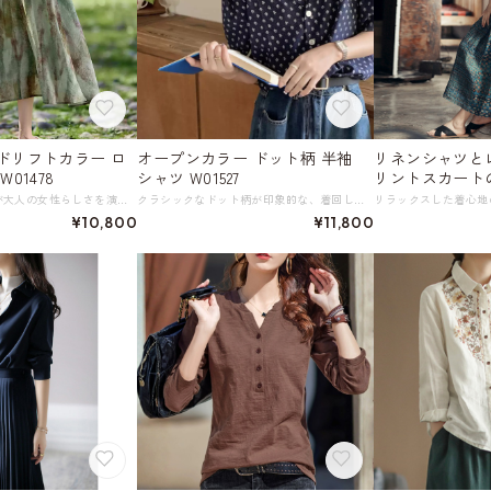
ドリフトカラー ロ
オープンカラー ドット柄 半袖
リネンシャツと
ングスカート W01478
シャツ W01527
リントスカートのセ
抽象的なプリントが大人の女性らしさを演出するロングスカート。 アンティークビーズの飾りベルトで、アクセントをプラス。 漂うようなグリーン系の色彩が、洗練された雰囲気を醸し出します。 普段使いはもちろん、お出かけや旅行など、様々なシーンで活躍する一枚です。 《サイズ》 S : ウエスト64cm スカート丈80.5cm 裾まわり255.3cm M : ウエスト67cm スカート丈82cm 裾幅まわり260cm L : ウエスト70cm スカート丈83.5cm 裾幅まわり264.7cm XL : ウエスト73cm スカート丈84.5cm 裾幅まわり269.4cm ※採寸方法により1～3cmの誤差がある場合がございます 《素材》 ビスコース71%、ポリアミド(ナイロン)29% ◇サイズで迷ったらこちらをチェック https://harmonique.my.canva.site/dagieuhhs-e ◇商品を購入する前にこちらの【ご購入前に必ずお読みください】をご確認の上お買い求めください。 https://shop.harmonique.net/blog/2024/06/25/010751 《注意事項》 *harmoniqueではお客様からのご注文を受け、お客様の商品を製作・取り寄せしております。 *基本的にお取り寄せ商品となるため、発送までに《1～3週間前後》お時間をいただいております。 *ご覧いただいているPCやスマートフォンの画面により実物と多少色合いが異なる場合がございます。 *イメージ違いやサイズ違い等、その他お客様都合によりますキャンセル・返品交換はご遠慮ください。 トップページはこちら https://shop.harmonique.net/
クラシックなドット柄が印象的な、着回しやすいシャツ。 すっきりとした開襟デザインで、清涼感も抜群。 上品で飽きのこないスタイルなので、どんなボトムスとも相性が良いのも嬉しいポイント。 デイリーコーデにレディ感をプラスする優秀な一着です。 《サイズ》 S : 肩幅41cm 胸囲108cm 着丈68cm 参考体重45～50kg M : 肩幅42cm 胸囲112cm 着丈69cm 参考体重50～55kg L : 肩幅43cm 胸囲116cm 着丈70cm 参考体重55～60kg XL : 肩幅44cm 胸囲120cm 着丈71cm 参考体重60～65kg ※採寸方法により1～3cmの誤差がある場合がございます。 《素材》 ポリエステル100％ ◇人気のおすすめアイテムをもっと見る https://shop.harmonique.net/categories/5911182 ◇商品を購入する前にこちらの【ご購入前に必ずお読みください】をご確認の上お買い求めください。 https://shop.harmonique.net/blog/2024/06/25/010751 《注意事項》 *harmoniqueではお客様からのご注文を受け、お客様の商品を製作・取り寄せしております。 *基本的にお取り寄せ商品となるため、発送までに《1～3週間前後》お時間をいただいております。 *ご覧いただいているPCやスマートフォンの画面により実物と多少色合いが異なる場合がございます。 *イメージ違いやサイズ違い等、その他お客様都合によりますキャンセル・返品交換はご遠慮ください。 トップページはこちら https://shop.harmonique.net/
¥10,800
¥11,800