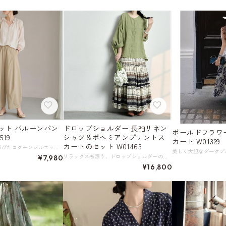
ット バルーンパン
ドロップショルダー 長袖リネン
ボールドフラワ
519
シャツ＆ボヘミアンプリントス
カート W01329
カートのセット W01463
ふんわりと丸みを帯びたコクーンシルエットに、どこか懐かしいレトロな空気感をまとわせたトレンドのバルーンパンツ。 シワになりにくい素材が、忙しい日常でも上品さをキープしてくれます。 腰まわりがすっきり見える樽型立体カッティングがきれい見えのポイント。 体型変化にも優しく寄り添い、気になる部分を自然にカバーしながら美しいラインを演出します。 シックなブラウスやカーディガンと合わせればフェミニンに、シンプルなトップスと合わせれば大人の抜け感スタイルに。 レトロときれいめを絶妙にミックスした、ワードローブに一枚あると頼れる一本です。 ゆったりとしたシルエットとウエストゴム仕様がリラックス感を演出しながらも、すっきりとした着こなしを叶えます。 《サイズ》 S : ウエスト64-80cm ヒップ112cm 総丈89cm 裾幅25.5cm 股上(前)30cm わたり幅36cm M : ウエスト68-85cm ヒップ116cm 総丈91cm 裾幅26.5cm 股上(前)31cm わたり幅37cm L : ウエスト72-90cm ヒップ120cm 総丈93cm 裾幅27.5cm 股上(前)32cm わたり幅38cm XL : ウエスト76-95cm ヒップ124cm 総丈94cm 裾幅28.5cm 股上(前)33cm わたり幅39cm ※採寸方法により1～3cmの誤差がある場合がございます ※モデル 身長160cm 体重95kg Sサイズ着用 《カラー》 ホワイト ブラウン ネイビー カーキ 《素材》 ポリエステル100％ ◇サイズで迷ったらこちらをチェック https://harmonique.my.canva.site/dagieuhhs-e ◇商品を購入する前にこちらの【ご購入前に必ずお読みください】をご確認の上お買い求めください。 https://shop.harmonique.net/blog/2024/06/25/010751 《注意事項》 *harmoniqueではお客様からのご注文を受け、お客様の商品を製作・取り寄せしております。 *基本的にお取り寄せ商品となるため、発送までに《1～3週間前後》お時間をいただいております。 *ご覧いただいているPCやスマートフォンの画面により実物と多少色合いが異なる場合がございます。 *イメージ違いやサイズ違い等、その他お客様都合によりますキャンセル・返品交換はご遠慮ください。 トップページはこちら https://shop.harmonique.net/
リラックス感漂う、ドロップショルダーのリネンシャツとボヘミアンプリントスカートのセットアップ。 ゆったりとしたシルエットのシャツが大人の抜け感を、スカートがレトロ感と華やかさを演出します。 シャツはサンドウォッシュ加工を施しており、リネン本来の質感を保ちながらも、より風合いのある仕上がりになっています。 ミディアムルーズなフィット感で、カーディガンとして羽織っても。 個性的なボヘミアンプリントスカートは、落ち着いた配色のティアードデザイン。 普段のコーディネートにアクセントを加えてくれます。 《サイズ》 シャツ【F】 : 裄丈69cm 胸囲134cm 着丈62cm スカート【F】 : ウエスト66-90cm ヒップ108cm 着丈93cm ※採寸方法により1～3cmの誤差がある場合がございます。 ※モデル 身長161cm 体重47kg（B81/W61/H89） 《素材》 シャツ：リネン100％ スカート：レーヨン80％、ナイロン20％ ◇サイズで迷ったらこちらをチェック https://harmonique.my.canva.site/dagieuhhs-e ◇商品を購入する前にこちらの【ご購入前に必ずお読みください】をご確認の上お買い求めください。 https://shop.harmonique.net/blog/2024/06/25/010751 《注意事項》 *harmoniqueではお客様からのご注文を受け、お客様の商品を製作・取り寄せしております。 *基本的にお取り寄せ商品となるため、発送までに《1～3週間前後》お時間をいただいております。 *ご覧いただいているPCやスマートフォンの画面により実物と多少色合いが異なる場合がございます。 *イメージ違いやサイズ違い等、その他お客様都合によりますキャンセル・返品交換はご遠慮ください。 トップページはこちら https://shop.harmonique.net/
¥7,980
¥16,800