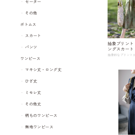
セーター
その他
ボトムス
スカート
抽象プリント
パンツ
ワンピース
マキシ丈・ロング丈
ひざ丈
ミモレ丈
その他丈
柄ものワンピース
無地ワンピース