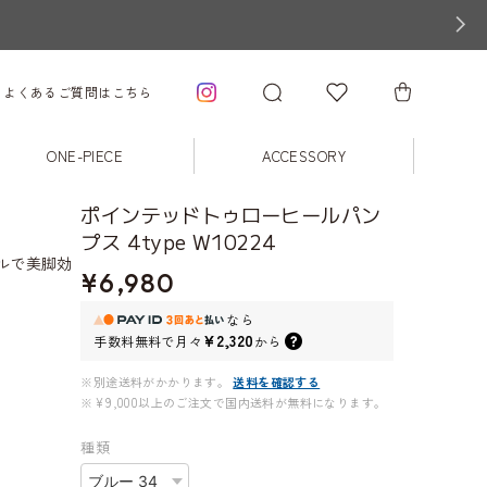
よくあるご質問はこちら
ONE-PIECE
ACCESSORY
ポインテッドトゥローヒールパン
プス 4type W10224
ルで美脚効
¥6,980
なら
¥2,320
手数料無料で
月々
から
※別途送料がかかります。
送料を確認する
※¥9,000以上のご注文で国内送料が無料になります。
種類