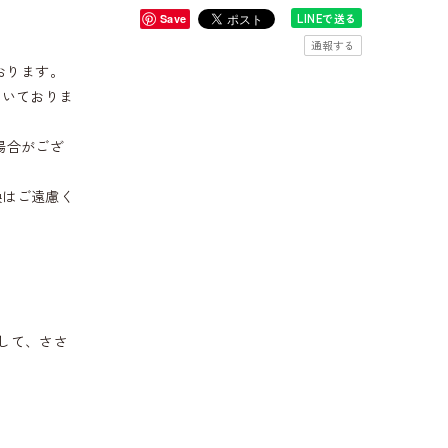
LINEで送る
Save
通報する
おります。
だいておりま
場合がござ
換はご遠慮く
して、ささ