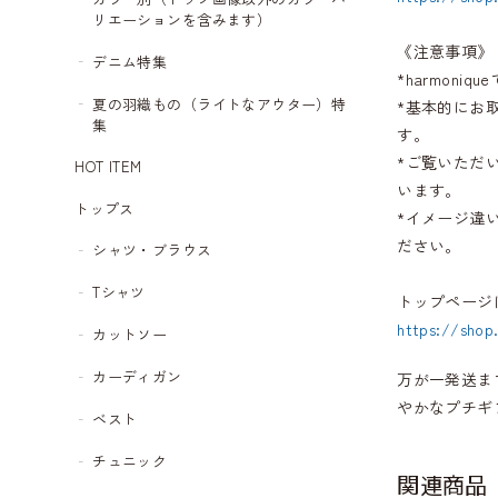
リエーションを含みます）
《注意事項》
デニム特集
*harmon
夏の羽織もの（ライトなアウター）特
*基本的にお
集
す。
*ご覧いただ
HOT ITEM
います。
トップス
*イメージ違
ださい。
シャツ・ブラウス
Tシャツ
トップページ
https://shop
カットソー
カーディガン
万が一発送ま
やかなプチギ
ベスト
チュニック
関連商品