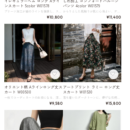
イレギュラーヘム ロング Aライ
しわ加工 コンフォートバルーン
ンスカート 5color W01578
パンツ 4color W01579
プリーツ加工が縦のラインを強調し、スタイルアップ効果も期待できるAラインのフレアスカート。 繊細な光と影の演出は、決してシンプルすぎず派手すぎず、絶妙なバランス感です。 不規則な波状の裾デザインは歩くたびにふわりとなびくように広がり、上品でフェミニンな印象を与えます。 薄手で通気性があり、硬さや重さを感じさせず着心地も快適。 カジュアルなTシャツと合わせてオフの日のお出かけに、ブラウスと合わせてちょっとしたお食事会にもぴったりです。 こだわりのディテールで、周囲と差がつくおしゃれを楽しんで。 《サイズ》 S : ウエスト59cm スカート丈83cm 参考体重45-52.5㎏ M : ウエスト63cm スカート丈84cm 参考体重52.5-60㎏ L : ウエスト67cm スカート丈85cm 参考体重60-67.5㎏ XL : ウエスト71cm スカート丈86cm 参考体重67.5-75㎏ ※採寸方法により1～3cmの誤差がある場合がございます 《カラー》 クリームベージュ ダークモカ グレー スモークピンク ライトグレー ペールモーヴ 《素材》 表地 53.6% ナイロン 46.4% ポリエステル 裏地 100% ポリエステル ◇サイズで迷ったらこちらをチェック https://harmonique.my.canva.site/dagieuhhs-e ◇商品を購入する前にこちらの【ご購入前に必ずお読みください】をご確認の上お買い求めください。 https://shop.harmonique.net/blog/2024/06/25/010751 《注意事項》 *harmoniqueではお客様からのご注文を受け、お客様の商品を製作・取り寄せしております。 *基本的にお取り寄せ商品となるため、発送までに《1～3週間前後》お時間をいただいております。 *ご覧いただいているPCやスマートフォンの画面により実物と多少色合いが異なる場合がございます。 *イメージ違いやサイズ違い等、その他お客様都合によりますキャンセル・返品交換はご遠慮ください。 トップページはこちら https://shop.harmonique.net/
からりとした肌触りが肌に心地よい、デザイン性のあるワイドパンツ。 綿とナイロンの混紡にわずかにしわ加工を施した丈夫な生地で、しなやかでやわらかく繊細なテクスチャー。 ゆとりを持たせたややバルーンシェイプのシルエットが、気になる体型をカバー。抜け感のある着こなしを叶えます。 ウエストゴムで着脱も簡単なので、忙しい朝でもサッとコーディネートが決まるのが嬉しいポイント。 さまざまなトップスと合わせやすく、洗練された大人カジュアルスタイルがお楽しみいただけます。 《サイズ》 34 : ウエスト61cm ヒップ104.5cm 総丈86cm 参考体重40～48kg 36 : ウエスト64cm ヒップ107.5cm 総丈88cm 参考体重48～53kg 38 : ウエスト67cm ヒップ110.5cm 総丈90cm 参考体重53～58kg 40 : ウエスト70cm ヒップ113.5cm 総丈92cm 参考体重58～63kg 42 : ウエスト73cm ヒップ116.5cm 総丈92.5cm 参考体重63～70kg 44 : ウエスト76cm ヒップ119.5cm 総丈93cm 参考体重70～80kg ※採寸方法により1～3cmの誤差がある場合がございます 《カラー》 ライトグレー／ホワイト／ブラック／ライトブラウン 《素材》 綿88%、ポリアミド繊維(ナイロン)12% ◇サイズで迷ったらこちらをチェック https://harmonique.my.canva.site/dagieuhhs-e ◇商品を購入する前にこちらの【ご購入前に必ずお読みください】をご確認の上お買い求めください。 https://shop.harmonique.net/blog/2024/06/25/010751 《注意事項》 *harmoniqueではお客様からのご注文を受け、お客様の商品を製作・取り寄せしております。 *基本的にお取り寄せ商品となるため、発送までに《1～3週間前後》お時間をいただいております。 *ご覧いただいているPCやスマートフォンの画面により実物と多少色合いが異なる場合がございます。 *イメージ違いやサイズ違い等、その他お客様都合によりますキャンセル・返品交換はご遠慮ください。 トップページはこちら https://shop.harmonique.net/
¥10,800
¥11,400
オリエント柄 Aラインロング丈ス
アートプリント ラミー ロング丈
カート W00500
スカート W01530
一枚でコーディネートの主役になる、深い藍色のオリエンタル柄のロングスカート。 軽やかで気品を持つ厳選された桑絹混の生地は、真珠のような上品でほのかな柔らかな光沢を放ちます。 手触りは柔らかく滑らかで吸湿性と通気性に優れ、肌触りも抜群。 柄の配置と色合いが絶妙で、見る角度によって表情を変えます。 足元をすっきりと見せてくれるロング丈は、サンダルやフラットシューズとの相性も抜群。 サイドにさりげなく入ったスリットが、動きやすさと女性らしさを両立させています。 リゾートスタイルや、ちょっとしたお出かけにもおすすめ。 夏の気分を盛り上げてくれる一枚です。 《サイズ》 S : ウエスト64cm ヒップ101cm スカート丈83cm 参考体重～52㎏ M : ウエスト68cm ヒップ105cm スカート丈84.2cm 参考体重52～57㎏ L : ウエスト72cm ヒップ109cm スカート丈85.4cm 参考体重57～62㎏ XL : ウエスト76cm ヒップ113cm スカート丈86.6cm 参考体重62～68㎏ ※採寸方法により1～3cmの誤差がある場合がございます 《素材》 シルク50％ ポリエステル50％ ※裏地なしタイプ（透け感はありません） ◇サイズで迷ったらこちらをチェック https://harmonique.my.canva.site/dagieuhhs-e ◇商品を購入する前にこちらの【ご購入前に必ずお読みください】をご確認の上お買い求めください。 https://shop.harmonique.net/blog/2024/06/25/010751 《注意事項》 *harmoniqueではお客様からのご注文を受け、お客様の商品を製作・取り寄せしております。 *基本的にお取り寄せ商品となるため、発送までに《1～3週間前後》お時間をいただいております。 *ご覧いただいているPCやスマートフォンの画面により実物と多少色合いが異なる場合がございます。 *イメージ違いやサイズ違い等、その他お客様都合によりますキャンセル・返品交換はご遠慮ください。 トップページはこちら https://shop.harmonique.net/
落ち着いたダークトーンに、儚げな花柄が美しいロング丈フレアスカート。 歩くたびに揺れるシルエットが女性らしさを引き立て、コーディネートにエレガントな雰囲気をプラスします。 リネンの涼し気でナチュラルな質感は、リラックスムードも満載。 きれいめなブラウスに合わせるのはもちろん、シンプルなTシャツも上品カジュアルに格上げしてくれる、まさに主役級スカート。 様々なスタイルに合わせやすく、コーディネート全体を華やかに演出してくれる、着回しの効くアイテムです。 《サイズ》 S : ウエスト68cm スカート丈83.5cm 参考体重～52㎏ M : ウエスト72cm スカート丈84.5cm 参考体重52～58㎏ L : ウエスト76cm スカート丈86cm 参考体重58～62㎏ XL : ウエスト80cm スカート丈87cm 参考体重62～75㎏ ※採寸方法により1～3cmの誤差がある場合がございます 《素材》 表地：ラミー100％ 裏地：綿100％ ◇サイズで迷ったらこちらをチェック https://harmonique.my.canva.site/dagieuhhs-e ◇商品を購入する前にこちらの【ご購入前に必ずお読みください】をご確認の上お買い求めください。 https://shop.harmonique.net/blog/2024/06/25/010751 《注意事項》 *harmoniqueではお客様からのご注文を受け、お客様の商品を製作・取り寄せしております。 *基本的にお取り寄せ商品となるため、発送までに《1～3週間前後》お時間をいただいております。 *ご覧いただいているPCやスマートフォンの画面により実物と多少色合いが異なる場合がございます。 *イメージ違いやサイズ違い等、その他お客様都合によりますキャンセル・返品交換はご遠慮ください。 トップページはこちら https://shop.harmonique.net/
¥9,580
¥15,800