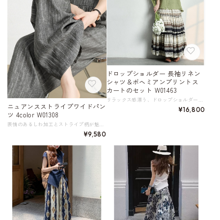
ドロップショルダー 長袖リネン
シャツ＆ボヘミアンプリントス
カートのセット W01463
リラックス感漂う、ドロップショルダーのリネンシャツとボヘミアンプリントスカートのセットアップ。 ゆったりとしたシルエットのシャツが大人の抜け感を、スカートがレトロ感と華やかさを演出します。 シャツはサンドウォッシュ加工を施しており、リネン本来の質感を保ちながらも、より風合いのある仕上がりになっています。 ミディアムルーズなフィット感で、カーディガンとして羽織っても。 個性的なボヘミアンプリントスカートは、落ち着いた配色のティアードデザイン。 普段のコーディネートにアクセントを加えてくれます。 《サイズ》 シャツ【F】 : 裄丈69cm 胸囲134cm 着丈62cm スカート【F】 : ウエスト66-90cm ヒップ108cm 着丈93cm ※採寸方法により1～3cmの誤差がある場合がございます。 ※モデル 身長161cm 体重47kg（B81/W61/H89） 《素材》 シャツ：リネン100％ スカート：レーヨン80％、ナイロン20％ ◇サイズで迷ったらこちらをチェック https://harmonique.my.canva.site/dagieuhhs-e ◇商品を購入する前にこちらの【ご購入前に必ずお読みください】をご確認の上お買い求めください。 https://shop.harmonique.net/blog/2024/06/25/010751 《注意事項》 *harmoniqueではお客様からのご注文を受け、お客様の商品を製作・取り寄せしております。 *基本的にお取り寄せ商品となるため、発送までに《1～3週間前後》お時間をいただいております。 *ご覧いただいているPCやスマートフォンの画面により実物と多少色合いが異なる場合がございます。 *イメージ違いやサイズ違い等、その他お客様都合によりますキャンセル・返品交換はご遠慮ください。 トップページはこちら https://shop.harmonique.net/
ニュアンスストライプワイドパン
¥16,800
ツ 4color W01308
表情のあるしわ加工とストライプ柄が魅力のワイドレッグパンツ。 適度なゆとりと落ち感のあるシルエットは脚をまっすぐに見せる効果があり、体型カバーも叶えてくれます。 ナチュラルな凹凸感が魅力のランダムプリーツ素材は、さらりとした肌触りでまとわりつかず、快適な着心地。 ワードローブに1本あると重宝する、着回し力抜群のアイテムです。 《カラー》 グレー／ブラック／アイボリー／ベージュ 《サイズ》 XS : ウエスト 60cm ヒップ93cm パンツ丈 102cm 前股上 33cm 太もも周り 60cm 裾まわり 53cm 参考体重～46kg S : ウエスト 63cm ヒップ96cm パンツ丈 102cm 前股上 33.5cm 太もも周り 62cm 裾まわり 54cm 参考体重46kg～51kg M : ウエスト 65cm ヒップ99cm パンツ丈 102cm 前股上 34cm 太もも周り 63cm 裾まわり 54cm 参考体重51kg～56kg L : ウエスト 68cm ヒップ102cm パンツ丈 103cm 前股上 34.5cm 太もも周り 65cm 裾まわり 55cm 参考体重56kg～60kg XL : ウエスト 71cm ヒップ105cm パンツ丈 103cm 前股上 35cm 太もも周り 66cm 裾まわり 55cm 参考体重60kg～64kg 2XL : ウエスト 74cm ヒップ108cm パンツ丈 104cm 前股上 35.5cm 太もも周り 68cm 裾まわり 56cm 参考体重64kg～68kg ※採寸方法により1～3cmの誤差がある場合がございます 《素材》 ビスコース繊維84.3% ポリアミド繊維（ナイロン）15.7% ◇商品を購入する前にこちらの【ご購入前に必ずお読みください】をご確認の上お買い求めください。 https://shop.harmonique.net/blog/2024/06/25/010751 《注意事項》 *harmoniqueではお客様からのご注文を受け、お客様の商品を製作・取り寄せしております。 *基本的にお取り寄せ商品となるため、発送までに《1～3週間前後》お時間をいただいております。 *ご覧いただいているPCやスマートフォンの画面により実物と多少色合いが異なる場合がございます。 *イメージ違いやサイズ違い等、その他お客様都合によりますキャンセル・返品交換はご遠慮ください。 トップページはこちら https://shop.harmonique.net/
¥9,580