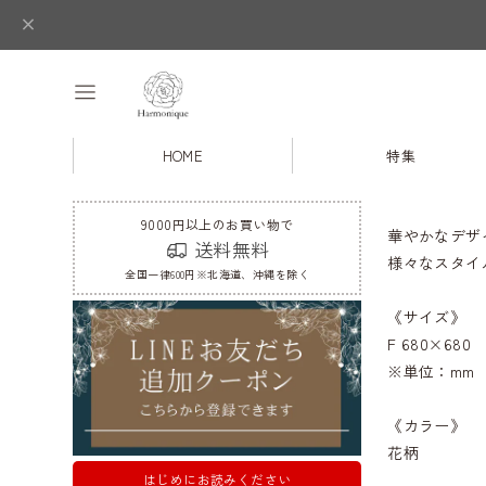
HOME
特集
9000円以上のお買い物で
華やかなデザ
送料無料
様々なスタイ
全国一律600円※北海道、沖縄を除く
《サイズ》
F 680×680
※単位：mm
《カラー》
花柄
はじめにお読みください