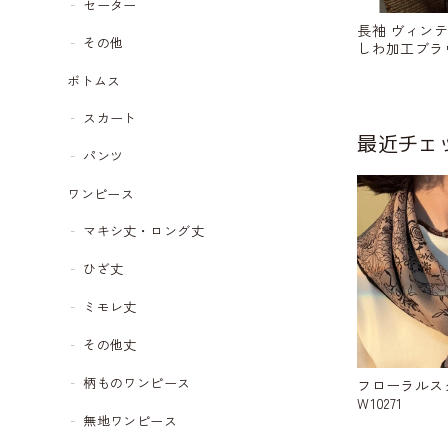
セーター
長袖 ヴィン
その他
しわ加工ブラウス
ボトムス
スカート
最近チェ
パンツ
ワンピース
マキシ丈・ロング丈
ひざ丈
ミモレ丈
その他丈
柄ものワンピース
フローラルス
W10271
無地ワンピース