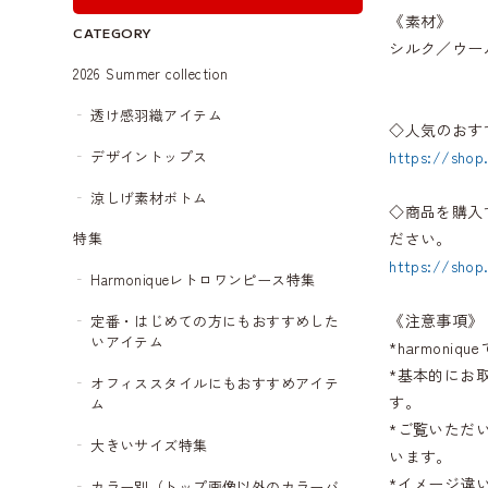
《素材》
CATEGORY
シルク／ウー
2026 Summer collection
透け感羽織アイテム
◇人気のおす
デザイントップス
https://shop
涼しげ素材ボトム
◇商品を購入
ださい。
特集
https://shop
Harmoniqueレトロワンピース特集
《注意事項》
定番・はじめての方にもおすすめした
いアイテム
*harmon
*基本的にお
オフィススタイルにもおすすめアイテ
す。
ム
*ご覧いただ
大きいサイズ特集
います。
*イメージ違
カラー別（トップ画像以外のカラーバ