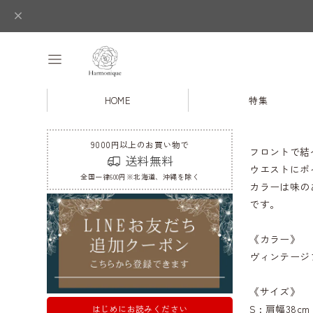
HOME
特集
9000円以上のお買い物で
フロントで結
送料無料
ウエストにポ
全国一律600円※北海道、沖縄を除く
カラーは味の
です。
《カラー》
ヴィンテージ
《サイズ》
S : 肩幅38c
はじめにお読みください