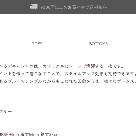
9000円以上のお買い物で送料無料
TOPS
BOTTOMS
べるデニムシャツは、カジュアルなシーンで活躍する一枚です。
イントを作って着こなすことで、スタイルアップ効果も期待できます
あるブルーでシンプルながらもこなれた印象を与え、様々なボトムス
ブルー
m 胸囲94cm 着丈54cm 袖丈36cm