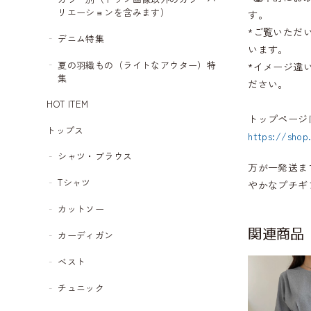
リエーションを含みます）
す。
*ご覧いただ
デニム特集
います。
夏の羽織もの（ライトなアウター）特
*イメージ違
集
ださい。
HOT ITEM
トップページ
トップス
https://shop
シャツ・ブラウス
万が一発送ま
Tシャツ
やかなプチギ
カットソー
関連商品
カーディガン
ベスト
チュニック