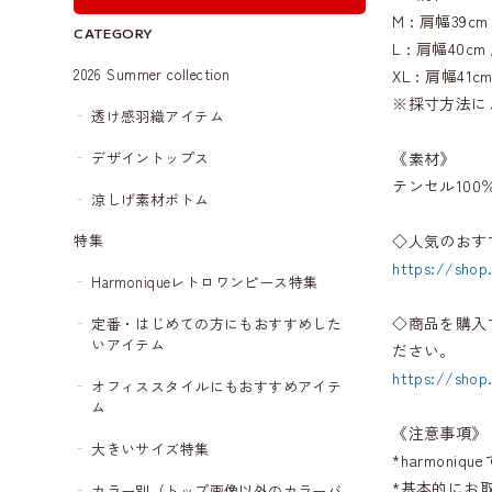
M : 肩幅39c
CATEGORY
L : 肩幅40c
2026 Summer collection
XL : 肩幅4
※採寸方法に
透け感羽織アイテム
デザイントップス
《素材》
テンセル100
涼しげ素材ボトム
◇人気のおす
特集
https://shop
Harmoniqueレトロワンピース特集
◇商品を購入
定番・はじめての方にもおすすめした
いアイテム
ださい。
https://shop
オフィススタイルにもおすすめアイテ
ム
《注意事項》
大きいサイズ特集
*harmon
*基本的にお
カラー別（トップ画像以外のカラーバ