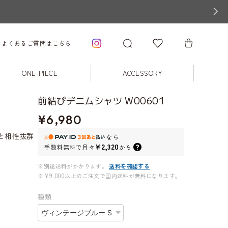
よくあるご質問はこちら
ONE-PIECE
ACCESSORY
前結びデニムシャツ W00601
¥6,980
。
と相性抜群
なら
¥2,320
手数料無料で
月々
から
※別途送料がかかります。
送料を確認する
※¥9,000以上のご注文で国内送料が無料になります。
種類