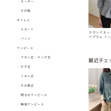
セーター
その他
ボトムス
スカート
ラウンドネック ベルト
ペプラム トップ
パンツ
ワンピース
マキシ丈・ロング丈
最近チェ
ひざ丈
ミモレ丈
その他丈
柄ものワンピース
無地ワンピース