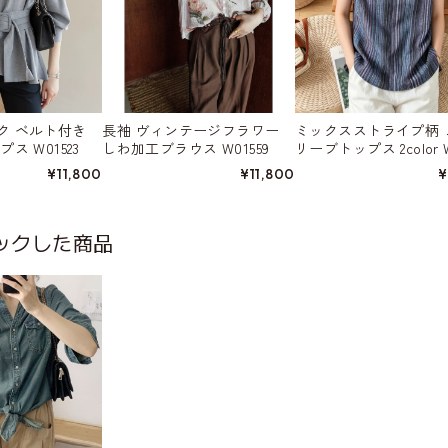
付き
長袖 ヴィンテージフラワー
ミックスストライプ柄 
ス W01523
しわ加工ブラウス W01559
リーブトップス 2color W
4
¥11,800
¥11,800
¥
ックした商品