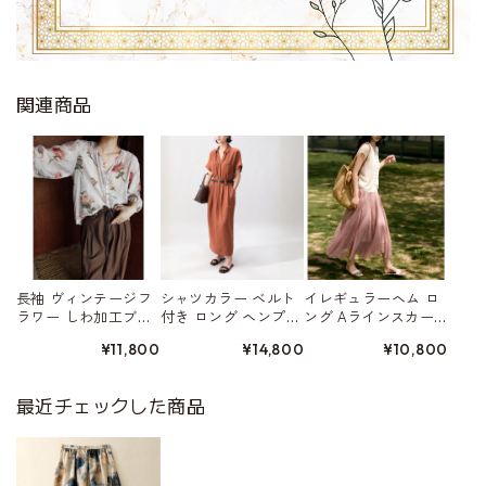
関連商品
長袖 ヴィンテージフ
シャツカラー ベルト
イレギュラーヘム ロ
ラワー しわ加工ブラ
付き ロング ヘンプ素
ング Aラインスカー
ウス W01559
材 ワンピース 3color
ト 5color W01578
¥11,800
¥14,800
¥10,800
W01555
最近チェックした商品