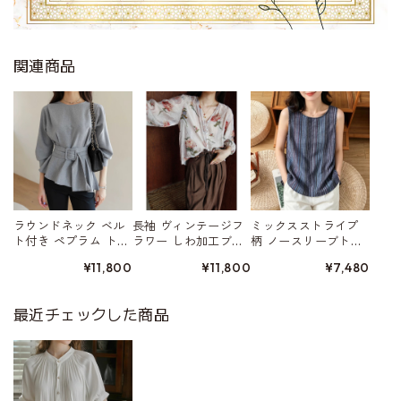
関連商品
ラウンドネック ベル
長袖 ヴィンテージフ
ミックスストライプ
ト付き ペプラム トッ
ラワー しわ加工ブラ
柄 ノースリーブトッ
プス W01523
ウス W01559
プス 2color W01554
¥11,800
¥11,800
¥7,480
最近チェックした商品