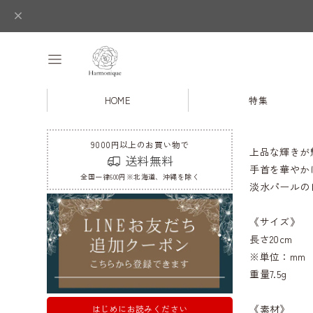
HOME
特集
9000円以上のお買い物で
上品な輝きが
送料無料
手首を華やか
全国一律600円※北海道、沖縄を除く
淡水パールの
《サイズ》
長さ20cm
※単位：mm
重量7.5g
《素材》
はじめにお読みください