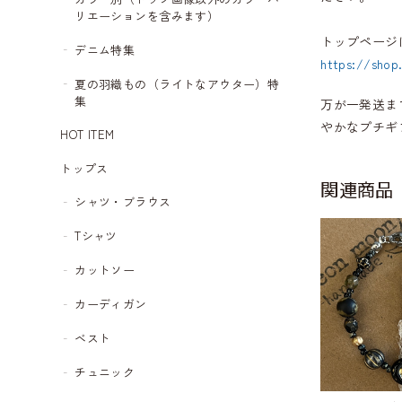
リエーションを含みます）
トップページ
デニム特集
https://shop
夏の羽織もの（ライトなアウター）特
集
万が一発送ま
やかなプチギ
HOT ITEM
トップス
関連商品
シャツ・ブラウス
Tシャツ
カットソー
カーディガン
ベスト
チュニック