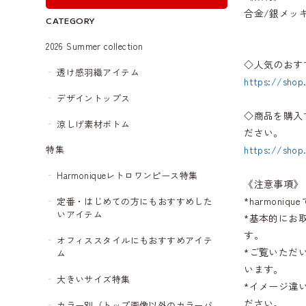
合金/銀メッ
CATEGORY
2026 Summer collection
◇人気のおす
透け感羽織アイテム
https://shop
デザイントップス
◇商品を購入
涼しげ素材ボトム
ださい。
https://shop
特集
Harmoniqueレトロワンピース特集
《注意事項》
*harmon
定番・はじめての方にもおすすめした
いアイテム
*基本的にお
す。
オフィススタイルにもおすすめアイテ
*ご覧いただ
ム
います。
大きいサイズ特集
*イメージ違
ださい。
カラー別（トップ画像以外のカラーバ