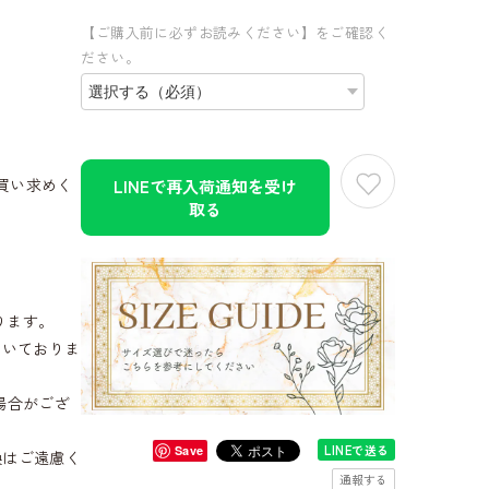
【ご購入前に必ずお読みください】をご確認く
ださい。
買い求めく
LINEで再入荷通知を受け
取る
ります。
だいておりま
場合がござ
LINEで送る
Save
換はご遠慮く
通報する