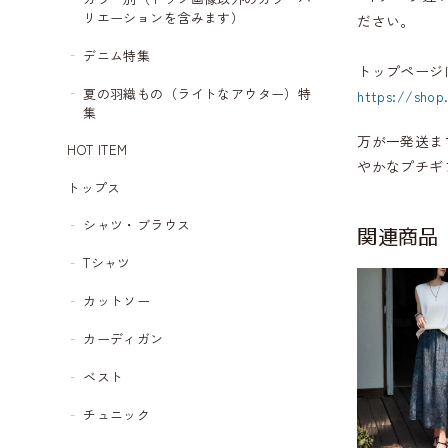
リエーションを含みます）
ださい。
デニム特集
トップページ
夏の羽織もの（ライトなアウター）特
https://shop
集
万が一発送ま
HOT ITEM
やかなプチギ
トップス
シャツ・ブラウス
関連商品
Tシャツ
カットソー
カーディガン
ベスト
チュニック