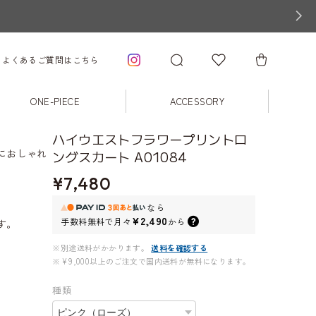
よくあるご質問はこちら
ONE-PIECE
ACCESSORY
ハイウエストフラワープリントロ
におしゃれ
ングスカート A01084
¥7,480
。
なら
¥2,490
手数料無料で
月々
から
す。
※別途送料がかかります。
送料を確認する
※¥9,000以上のご注文で国内送料が無料になります。
種類