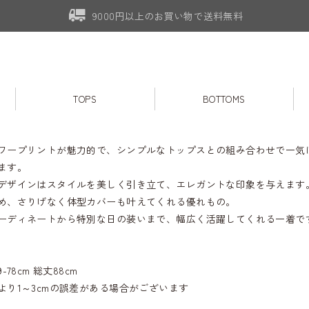
9000円以上のお買い物で送料無料
TOPS
BOTTOMS
ワープリントが魅力的で、シンプルなトップスとの組み合わせで一気
ます。
デザインはスタイルを美しく引き立て、エレガントな印象を与えます
め、さりげなく体型カバーも叶えてくれる優れもの。
ーディネートから特別な日の装いまで、幅広く活躍してくれる一着で
-78cm 総丈88cm
より1～3cmの誤差がある場合がございます