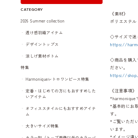
CATEGORY
《素材》
2026 Summer collection
ポリエステル
透け感羽織アイテム
◇サイズで迷
デザイントップス
https://harm
涼しげ素材ボトム
◇商品を購入
ださい。
特集
https://shop
Harmoniqueレトロワンピース特集
《注意事項》
定番・はじめての方にもおすすめした
いアイテム
*harmon
*基本的にお
オフィススタイルにもおすすめアイテ
す。
ム
*ご覧いただ
大きいサイズ特集
います。
*イメージ違
カラー別（トップ画像以外のカラーバ