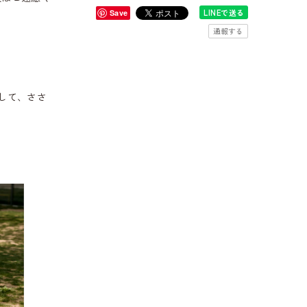
LINEで送る
Save
通報する
して、ささ