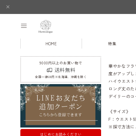
HOME
特集
9000円以上のお買い物で
華やかなフラ
送料無料
度がアップし
全国一律600円※北海道、沖縄を除く
ハイウエスト
ロング丈のた
デイリーのコ
《サイズ》
F：ウエスト59
※採寸方法に
はじめにお読みください